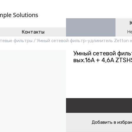
mple Solutions
Контакты
Н
етевые фильтры
/
Умный сетевой фильтр-удлинитель Zetton н
Умный сетевой филь
вых.16А + 4,6А ZTS
Добавить в избра