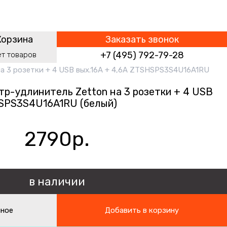
Корзина
Заказать звонок
+7 (495) 792-79-28
ет
товаров
а 3 розетки + 4 USB вых.16А + 4,6А ZTSHSPS3S4U16A1RU
тр-удлинитель Zetton на 3 розетки + 4 USB
HSPS3S4U16A1RU (белый)
2790р.
в наличии
нное
Добавить в корзину