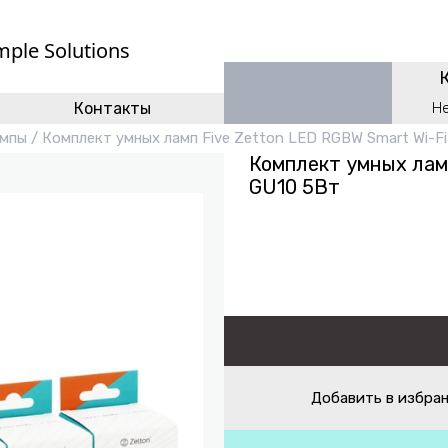
mple Solutions
Контакты
Н
ампы
/
Комплект умных ламп Five Zetton LED RGBW Smart Wi-Fi
Комплект умных ламп
GU10 5Вт
Добавить в избра