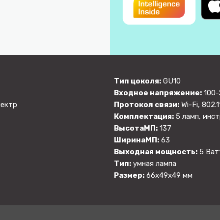
Тип цоколя:
GU10
Входное напряжение:
100-
пектр
Протокол связи:
Wi-Fi, 802.1
Комплектация:
5 ламп, инст
ВысотаМП:
137
ШиринаМП:
63
Выходная мощность:
5 Ват
Тип:
умная лампа
Размер:
66х49х49 мм